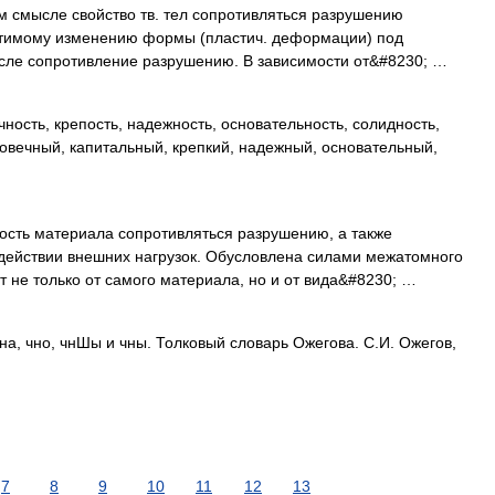
м смысле свойство тв. тел сопротивляться разрушению
ратимому изменению формы (пластич. деформации) под
ысле сопротивление разрушению. В зависимости от&#8230; …
ь, крепость, надежность, основательность, солидность,
чный, капитальный, крепкий, надежный, основательный,
ть материала сопротивляться разрушению, а также
ействии внешних нагрузок. Обусловлена силами межатомного
т не только от самого материала, но и от вида&#8230; …
а, чно, чнШы и чны. Толковый словарь Ожегова. С.И. Ожегов,
7
8
9
10
11
12
13