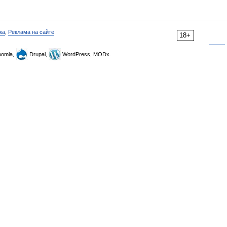
ка
,
Реклама на сайте
18+
omla,
Drupal,
WordPress, MODx.