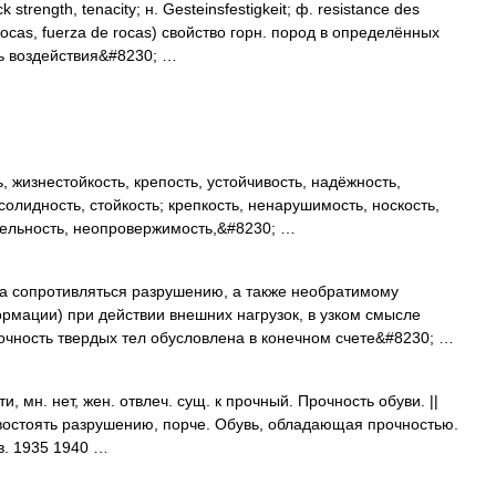
ength, tenacity; н. Gesteinsfestigkeit; ф. resistance des
 rocas, fuerza de rocas) свойство горн. пород в определённых
ь воздействия&#8230; …
 жизнестойкость, крепость, устойчивость, надёжность,
олидность, стойкость; крепкость, ненарушимость, носкость,
тельность, неопровержимость,&#8230; …
 сопротивляться разрушению, а также необратимому
мации) при действии внешних нагрузок, в узком смысле
очность твердых тел обусловлена в конечном счете&#8230; …
мн. нет, жен. отвлеч. сущ. к прочный. Прочность обуви. ||
востоять разрушению, порче. Обувь, обладающая прочностью.
в. 1935 1940 …