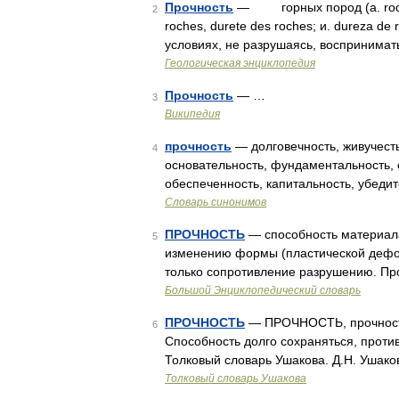
Прочность
— горных пород (a. rock str
2
roches, durete des roches; и. dureza de
условиях, не разрушаясь, воспринимат
Геологическая энциклопедия
Прочность
— …
3
Википедия
прочность
— долговечность, живучесть,
4
основательность, фундаментальность, с
обеспеченность, капитальность, убеди
Словарь синонимов
ПРОЧНОСТЬ
— способность материала
5
изменению формы (пластической дефор
только сопротивление разрушению. Пр
Большой Энциклопедический словарь
ПРОЧНОСТЬ
— ПРОЧНОСТЬ, прочности, 
6
Способность долго сохраняться, проти
Толковый словарь Ушакова. Д.Н. Ушако
Толковый словарь Ушакова