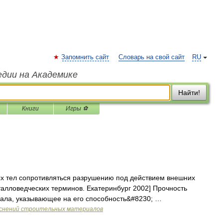
Запомнить сайт
Словарь на свой сайт
RU
едии на Академике
Найти!
Книги
Игры ⚽
х тел сопротивляться разрушению под действием внешних
талловедческих терминов. Екатеринбург 2002] Прочность
иала, указывающее на его способность&#8230; …
яснений строительных материалов