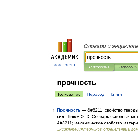
Словари и энциклоп
academic.ru
Толкования
Переводы
прочность
Толкование
Перевод
Книги
Прочность
— &#8211; свойство тверды
1
сил. [Блюм Э. Э. Словарь основных ме
&#8211; механическое свойство матер
Энциклопедия терминов, определений и по