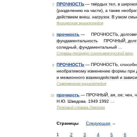
ПРОЧНОСТЬ
— твёрдых тел, в широко
7
(разделению на части), а также необ
действием внеш. нагрузок. В узком см
Физическая энциклопедия
прочность
— ПРОЧНОСТЬ, долговечност
8
фундаментальность ПРОЧНЫЙ, долгове
солидный, фундаментальный …
Словарь-тезаурус синонимов русской речи
ПРОЧНОСТЬ
— ПРОЧНОСТЬ, способнос
9
необратимому изменению формы при д
и межионного взаимодействий и зависи
Современная энциклопедия
прочность
— ПРОЧНЫЙ, ая, ое; чен, чн
10
Н.Ю. Шведова. 1949 1992 …
Толковый словарь Ожегова
Страницы
Следующая
→
1
2
3
4
5
6